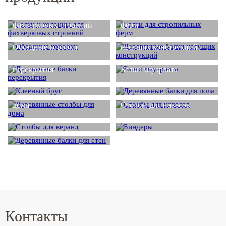
Балки и колонны для
Балки для стропильных
фахверковых строений
ферм
Деревянные балки
Обсадные коробки
несущих конструкций
Деревянные балки
перекрытия
Балки мауэрлата
Деревянные балки для
Клееный брус
пола
Деревянные столбы для
дома
Столбы для навесов
Столбы для веранд
Биндеры
Деревянные балки для
стен
Контакты