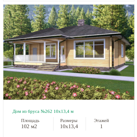
Дом из бруса №262 10x13,4 м
Площадь
Размеры
Этажей
102 м2
10x13,4
1