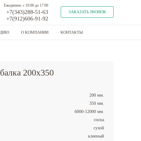
Ежедневно: с 10:00 до 17:00
+7(343)288-51-63
ЗАКАЗАТЬ ЗВОНОК
+7(912)606-91-92
КЦИЮ
О КОМПАНИИ
КОНТАКТЫ
 балка 200x350
200 мм.
350 мм.
6000-12000 мм.
сосна
сухой
клееный